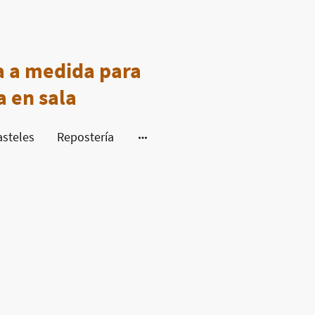
a a medida para
a en sala
asteles
Repostería