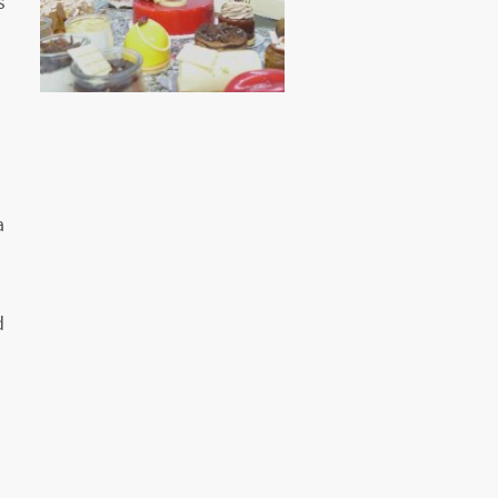
s
a
d