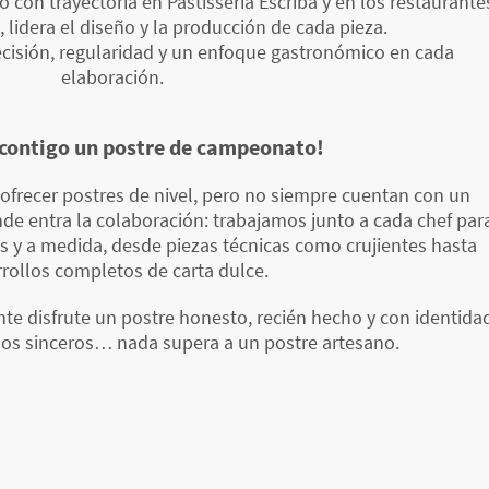
 con trayectoria en Pastisseria Escribà y en los restaurante
 lidera el diseño y la producción de cada pieza.
ecisión, regularidad y un enfoque gastronómico en cada
elaboración.
contigo un postre de campeonato!
ofrecer postres de nivel, pero no siempre cuentan con un
onde entra la colaboración: trabajamos junto a cada chef par
os y a medida, desde piezas técnicas como crujientes hasta
rollos completos de carta dulce.
ente disfrute un postre honesto, recién hecho y con identida
os sinceros… nada supera a un postre artesano.